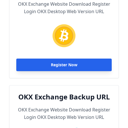
OKX Exchange Website Download Register
Login OKX Desktop Web Version URL
Register Now
OKX Exchange Backup URL
OKX Exchange Website Download Register
Login OKX Desktop Web Version URL