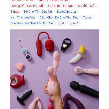
Hướng Dẫn Của Phụ Nữ
Sức Khỏe Tình Dục
Sự Thân Mật
Tititoy
Đồ Chơi Tình Dục Nữ
Bullet Vibrater
Kích Thích Âm Vật
Cách Chọn Đồ Chơi Tình Dục
Tititoy
Máy Rung Tốt Nhất Cho Phụ Nữ
🕒 4
🗒️ 644