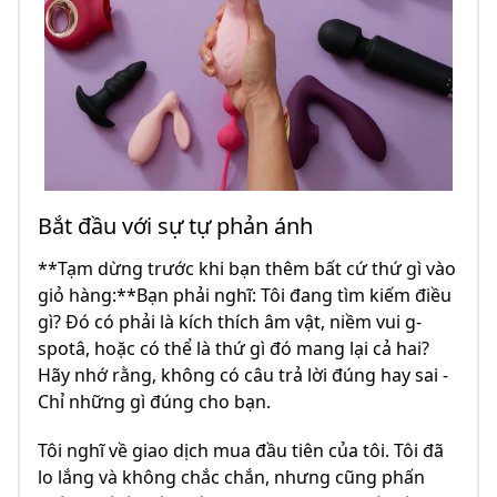
Bắt đầu với sự tự phản ánh
**Tạm dừng trước khi bạn thêm bất cứ thứ gì vào
giỏ hàng:**Bạn phải nghĩ: Tôi đang tìm kiếm điều
gì? Đó có phải là kích thích âm vật, niềm vui g-
spotâ, hoặc có thể là thứ gì đó mang lại cả hai?
Hãy nhớ rằng, không có câu trả lời đúng hay sai -
Chỉ những gì đúng cho bạn.
Tôi nghĩ về giao dịch mua đầu tiên của tôi. Tôi đã
lo lắng và không chắc chắn, nhưng cũng phấn