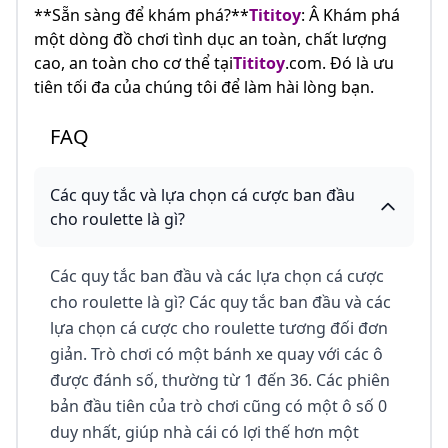
**Sẵn sàng để khám phá?**
Tititoy
: Â Khám phá
một dòng đồ chơi tình dục an toàn, chất lượng
cao, an toàn cho cơ thể tại
Tititoy
.com. Đó là ưu
tiên tối đa của chúng tôi để làm hài lòng bạn.
FAQ
Các quy tắc và lựa chọn cá cược ban đầu
cho roulette là gì?
Các quy tắc ban đầu và các lựa chọn cá cược
cho roulette là gì? Các quy tắc ban đầu và các
lựa chọn cá cược cho roulette tương đối đơn
giản. Trò chơi có một bánh xe quay với các ô
được đánh số, thường từ 1 đến 36. Các phiên
bản đầu tiên của trò chơi cũng có một ô số 0
duy nhất, giúp nhà cái có lợi thế hơn một