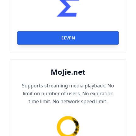
EEVPN
MoJie.net
Supports streaming media playback. No
limit on number of users. No expiration
time limit. No network speed limit.