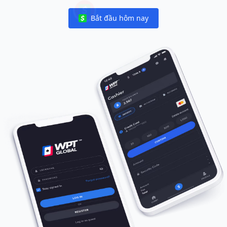
Bắt đầu hôm nay
Notifications