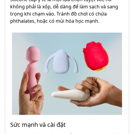
không phải là xốp, dễ dàng để làm sạch và sang
trọng khi chạm vào. Tránh đồ chơi có chứa
phthalates, hoặc có mùi hóa học mạnh.
Sức mạnh và cài đặt