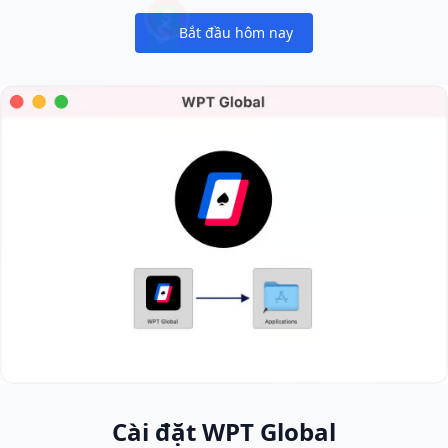
Bắt đầu hôm nay
Notifications
Cài đặt WPT Global