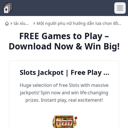
Ope
tài xỉu
Một người phụ nữ hướng dẫn lựa chọn đồ
Home
sunwin
chơi tình dục hoàn hảo
FREE Games to Play –
Download Now & Win Big!
Slots Jackpot | Free Play &
Win Big
Huge selection of free Slots with massive
jackpots! Spin now and win life-changing
prizes. Instant play, real excitement!