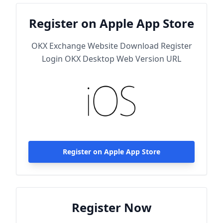
Register on Apple App Store
OKX Exchange Website Download Register
Login OKX Desktop Web Version URL
Register on Apple App Store
Register Now