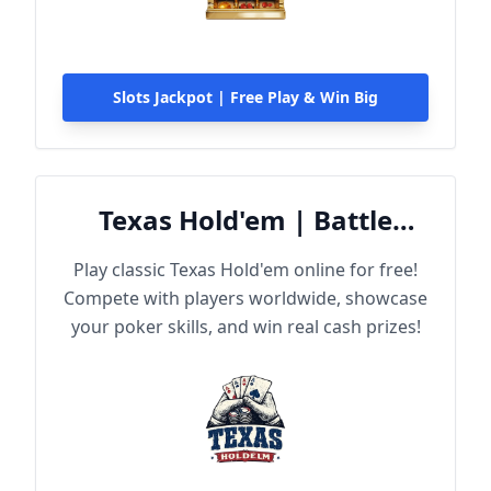
Slots Jackpot | Free Play & Win Big
Texas Hold'em | Battle
Online
Play classic Texas Hold'em online for free!
Compete with players worldwide, showcase
your poker skills, and win real cash prizes!