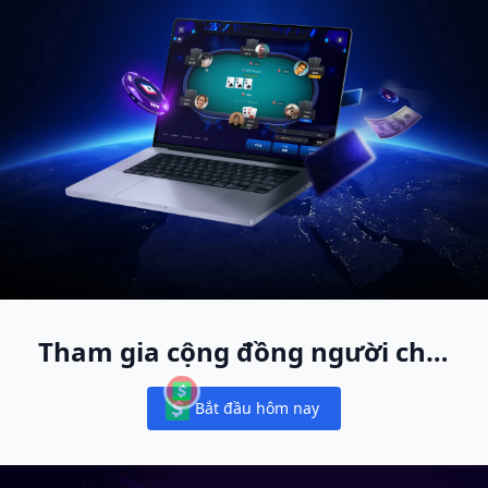
Tham gia cộng đồng người chơi
cash game lớn nhất thế giới
Bắt đầu hôm nay
Notifications