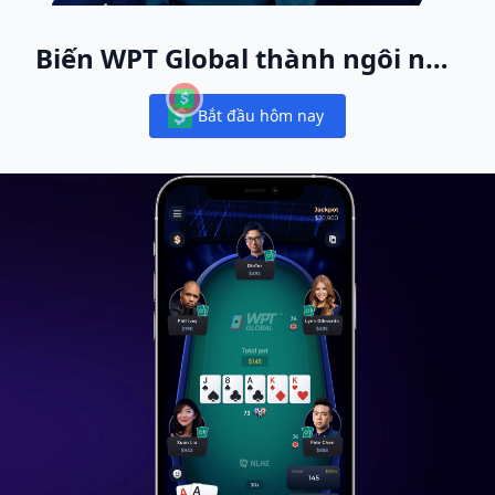
Biến WPT Global thành ngôi nhà
poker online mới của bạn
Bắt đầu hôm nay
Notifications