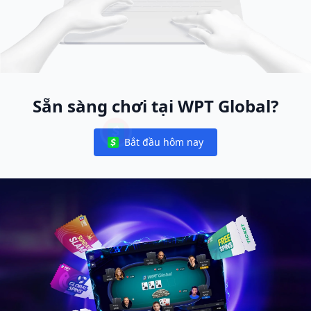
Sẵn sàng chơi tại WPT Global?
Bắt đầu hôm nay
Notifications