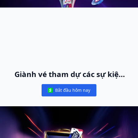
Giành vé tham dự các sự kiện
WPT trực tiếp toàn cầu
Bắt đầu hôm nay
Notifications