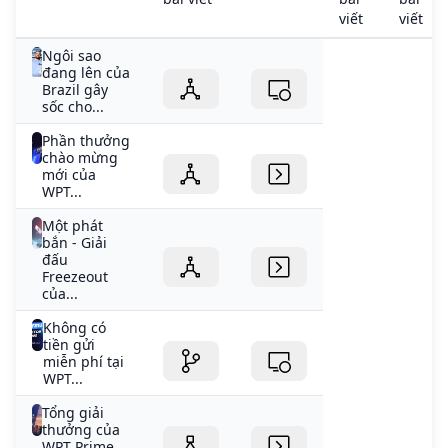
viết
viết
Ngôi sao
đang lên của
Brazil gây
sốc cho...
Phần thưởng
chào mừng
mới của
WPT...
Một phát
bắn - Giải
đấu
Freezeout
của...
Không có
tiền gửi
miễn phí tại
WPT...
Tổng giải
thưởng của
WPT Prime