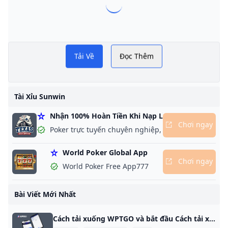
thưởng triệu euro ở
Monte Carlo Poker
World chào đón một
con ngựa siêu tối!
Tải Về
Đọc Thêm
Tài Xỉu Sunwin
Nhận 100% Hoàn Tiền Khi Nạp Lần Đầu
Chơi ngay
Poker trực tuyến chuyên nghiệp, giành giải thưởng
World Poker Global App
Chơi ngay
World Poker Free App777
Bài Viết Mới Nhất
Cách tải xuống WPTGO và bắt đầu Cách tải xuống WPTGO và bắt đầu với Poker trực tuyến Bắt đầu với WPTGO, nền tảng poker trực tuyến được liên kết với World Poker Tour, thật đơn giản và nhanh chóng. Hãy làm theo các bước đơn giản sau để tải xuống phần mềm và thiết lập tài khoản của bạn. Bước 1: Tải ứng dụng WPTGO Để bắt đầu, hãy nhấp vào nút Tải xuống ngay trên trang web WPTGO.