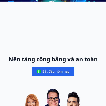
Nền tảng công bằng và an toàn
Bắt đầu hôm nay
Notifications