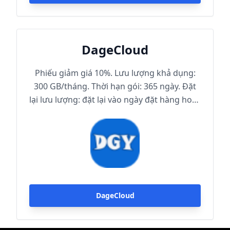
DageCloud
Phiếu giảm giá 10%. Lưu lượng khả dụng:
300 GB/tháng. Thời hạn gói: 365 ngày. Đặt
lại lưu lượng: đặt lại vào ngày đặt hàng hoặc
mua gói lưu lượng. Băng thông tối đa có
thể đạt: 1000 Mbps. Giao thức nút: Trojan.
DageCloud