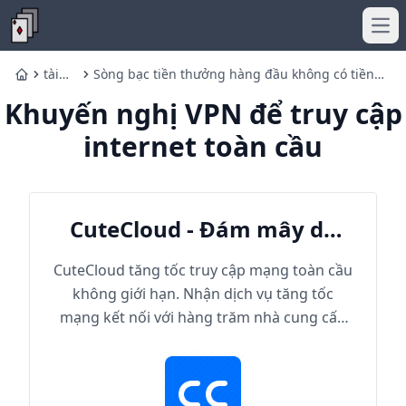
Ope
tài
Sòng bạc tiền thưởng hàng đầu không có tiền
Home
xỉu
gửi vào năm 2025: Chơi và giành chiến thắng
Khuyến nghị VPN để truy cập
sunwin
mà không chi tiêu một xu
internet toàn cầu
CuteCloud - Đám mây dễ
thương nhất
CuteCloud tăng tốc truy cập mạng toàn cầu
không giới hạn. Nhận dịch vụ tăng tốc
mạng kết nối với hàng trăm nhà cung cấp
nội dung trên toàn thế giới. Khả năng truy
cập dòng đơn lên đến 2000Mbps, hơn 1000
máy chủ tốc độ cao trên toàn thế giới, tận