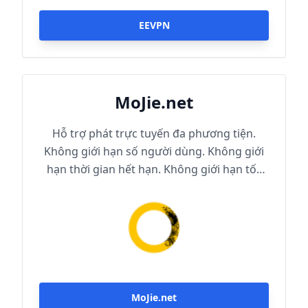
EEVPN
MoJie.net
Hỗ trợ phát trực tuyến đa phương tiện.
Không giới hạn số người dùng. Không giới
hạn thời gian hết hạn. Không giới hạn tốc
độ mạng.
MoJie.net