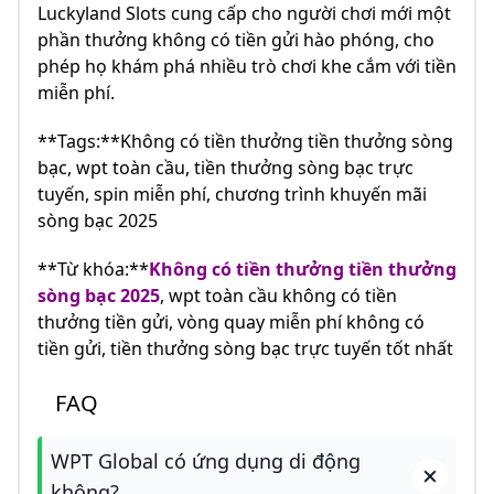
Luckyland Slots cung cấp cho người chơi mới một
phần thưởng không có tiền gửi hào phóng, cho
phép họ khám phá nhiều trò chơi khe cắm với tiền
miễn phí.
**Tags:**Không có tiền thưởng tiền thưởng sòng
bạc, wpt toàn cầu, tiền thưởng sòng bạc trực
tuyến, spin miễn phí, chương trình khuyến mãi
sòng bạc 2025
**Từ khóa:**
Không có tiền thưởng tiền thưởng
sòng bạc 2025
, wpt toàn cầu không có tiền
thưởng tiền gửi, vòng quay miễn phí không có
tiền gửi, tiền thưởng sòng bạc trực tuyến tốt nhất
FAQ
WPT Global có ứng dụng di động
không?