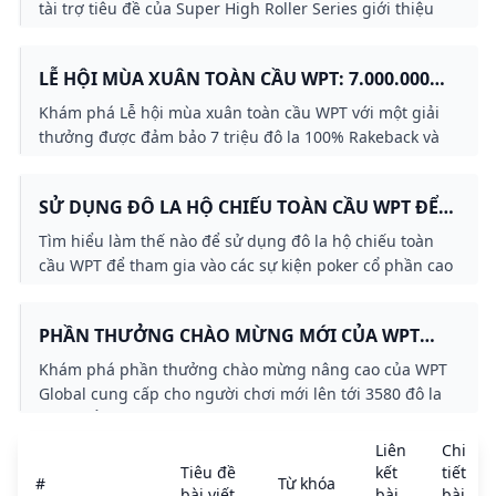
tài trợ tiêu đề của Super High Roller Series giới thiệu
WPT Global Slam 25.000 đô la và cung cấp cho người
chơi truy cập trên toàn thế giới vào các giải đấu cao
LỄ HỘI MÙA XUÂN TOÀN CẦU WPT: 7.000.000
cấp.
ĐÔ LA GIẢI THƯỞNG ĐƯỢC ĐẢM BẢO
Khám phá Lễ hội mùa xuân toàn cầu WPT với một giải
thưởng được đảm bảo 7 triệu đô la 100% Rakeback và
các giải đấu thú vị.
SỬ DỤNG ĐÔ LA HỘ CHIẾU TOÀN CẦU WPT ĐỂ
VÀO CÁC SỰ KIỆN CỔ PHẦN CAO CỦA TRITON
Tìm hiểu làm thế nào để sử dụng đô la hộ chiếu toàn
cầu WPT để tham gia vào các sự kiện poker cổ phần cao
của Triton.
PHẦN THƯỞNG CHÀO MỪNG MỚI CỦA WPT
GLOBAL: LÊN TỚI $ 3580 PHẦN THƯỞNG
Khám phá phần thưởng chào mừng nâng cao của WPT
Global cung cấp cho người chơi mới lên tới 3580 đô la
trong tổng giá trị bao gồm trận đấu tiền gửi 100% vé
giải đấu và tiền sòng bạc.
Liên
Chi
Tiêu đề
kết
tiết
#
Từ khóa
bài viết
bài
bài