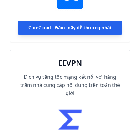
hưởng kết nối nhanh chóng và ổn định mọi
lúc mọi nơi.
CuteCloud - Đám mây dễ thương nhất
EEVPN
Dịch vụ tăng tốc mạng kết nối với hàng
trăm nhà cung cấp nội dung trên toàn thế
giới