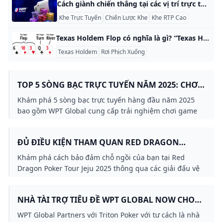
Cách giành chiến thắng tại các vị trí trực tuyến vào năm 2025 với WPT Global Các khe trực tuyến phổ biến hơn bao giờ hết, nhưng chiến thắng vẫn không chỉ là may mắn. Hướng dẫn này phá vỡ năm mẹo thực sự mà bạn có thể sử dụng để cung cấp cho mình một lợi thế đặc biệt khi chơi trên các nền tảng đáng tin cậy như WPT Global. Chọn các khe RTP cao RTP cho bạn biết số tiền được đặt trên một khe được trả lại cho người chơi theo thời gian.
Khe Trực Tuyến
Chiến Lược Khe
Khe RTP Cao
Texas Holdem Flop có nghĩa là gì? “Texas Hold’em Flop” nghĩa là gì? Flop trong Texas Hold’em đề cập đến vòng đặt cược thứ hai trong trò chơi. Trong giai đoạn này, ba lá bài chung sẽ được chia ngửa trên bàn sau khi vòng đặt cược ban đầu hoàn tất. Những điểm chính về thất bại: Bài cộng đồng: Vòng Flop giới thiệu ba lá bài mà tất cả người chơi có thể sử dụng để tạo ra ván bài tốt nhất của mình.
Texas Holdem
Rơi Phịch Xuống
TOP 5 SÒNG BẠC TRỰC TUYẾN NĂM 2025: CHƠI
Ở ĐÂU VÀ GIÀNH CHIẾN THẮNG LỚN
Khám phá 5 sòng bạc trực tuyến hàng đầu năm 2025
bao gồm WPT Global cung cấp trải nghiệm chơi game
đặc biệt tiền thưởng hào phóng và nền tảng an toàn
cho người chơi trên toàn thế giới.
ĐỦ ĐIỀU KIỆN THAM QUAN RED DRAGON
POKER TOUR JEJU 2025 QUA CÁC VỆ TINH TOÀN
Khám phá cách bảo đảm chỗ ngồi của bạn tại Red
CẦU WPT
Dragon Poker Tour Jeju 2025 thông qua các giải đấu vệ
tinh giá cả phải chăng của WPT Global bắt đầu từ chỉ
188 đô la.
NHÀ TÀI TRỢ TIÊU ĐỀ WPT GLOBAL NOW CHO
TRITON POKER SUPER HIGH ROLLER SERIES
WPT Global Partners với Triton Poker với tư cách là nhà