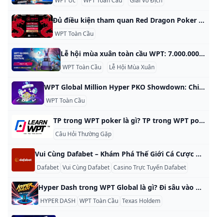
WPT Úc
WPT Toàn Cầu
Giải Vô Địch
Đủ điều kiện tham quan Red Dragon Poker Tour Jeju 2025 qua các vệ tinh toàn cầu WPT Mơ ước thi đấu trong một trong những sự kiện poker uy tín nhất châu Á? WPT Global cung cấp cho bạn cơ hội để biến một khoản đầu tư khiêm tốn thành một ghế tại sự kiện Giải vô địch Poker Poker Red Dragon 2025. Cấu trúc giải đấu vệ tinh Con đường vệ tinh của WPT Global được thiết kế để phù hợp với người chơi có các ngân hàng khác nhau:
WPT Toàn Cầu
Chuyến Tham Quan Poker Rồng Đỏ
JEJU
Lễ hội mùa xuân toàn cầu WPT: 7.000.000 đô la giải thưởng được đảm bảo Lễ hội mùa xuân toàn cầu WPT hứa hẹn sẽ là một trong những sự kiện poker trực tuyến tuyệt vời nhất trong năm và cung cấp cho bạn cơ hội chiến đấu với cảm giác khi bạn chiến đấu để giành được một phần của một giải thưởng được đảm bảo đáng kinh ngạc trị giá 7 triệu đô la! Lễ hội diễn ra từ ngày 5 tháng 5 đến ngày 26 tháng 5, với các giải đấu cho người chơi thuộc mọi cấp độ kỹ năng.
WPT Toàn Cầu
Lễ Hội Mùa Xuân
Giải Đấu Poker
WPT Global Million Hyper PKO Showdown: Chi tiết & Hướng dẫn sự kiện WPT Global Sunday Hyper PKO Showdown là sự kiện poker trực tuyến điện khí hóa cung cấp cho bạn sự hồi hộp lớn và các khoản thanh toán lớn. Với định dạng bất thường và phí vào cửa thấp, nó đã bắt đầu thu hút người chơi poker quốc tế. Người chơi có thể mong đợi điều gì từ Million Chủ nhật Hyper PKO Showdown? Million Sunday Hyper PKO Showdown là một giải đấu poker loại trực tiếp (PKO) tiến bộ, vì vậy mọi người tham gia đều bắt đầu với giá KO trên Noggin của họ.
WPT Toàn Cầu
Hàng Triệu Chủ Nhật Hyper PKO Showdown
TP trong WPT poker là gì? TP trong WPT poker là gì? Điểm giải đấuÂ (TP) được sử dụng để mua vào các giải đấu VIP trên ClubWPT. Tất cả người chơi bắt đầu với số lượng TP cố định (500) khi mở tài khoản VIP. Chúng không thể được tải lại nhưng sẽ tự động được “nạp tiền” một lần mỗi ngày.
Câu Hỏi Thường Gặp
Vui Cùng Dafabet – Khám Phá Thế Giới Cá Cược Đẳng Cấp Dafabet là một trong những nền tảng cá cược trực tuyến hàng đầu tại Việt Nam, mang đến cho người chơi trải nghiệm giải trí đỉnh cao với các dịch vụ cá cược thể thao, casino trực tuyến, poker và nhiều trò chơi khác. Bài viết này sẽ hướng dẫn bạn cách đăng ký tài khoản, nạp tiền, đặt cược và tham gia vào các trò chơi tại Dafabet. 1. Giới Thiệu Về Dafabet Được thành lập vào năm 2004, Dafabet là một nhà cái trực tuyến uy tín có trụ sở tại Philippines.
Dafabet
Vui Cùng Dafabet
Casino Trực Tuyến Dafabet
Hyper Dash trong WPT Global là gì? Đi sâu vào hành động poker nhanh chóng ly kỳ! Hyper Dash là một loạt giải đấu của poker hành động nhiều hơn, lý tưởng cho những người chơi thích tốc độ nhanh hơn. Thay vì ngồi xung quanh và xem một giải đấu dài diễn ra, những sự kiện này bắt đầu vào thời gian xác định trước mỗi giờ (trong UTC) và kết thúc trong khoảnh khắc. Cách nó hoạt động Thời gian bắt đầu theo lịch trình Mỗi giải đấu bắt đầu vào cùng một giờ ở UTC (0:40, 1:40, 2:40, v.
HYPER DASH
WPT Toàn Cầu
Texas Holdem