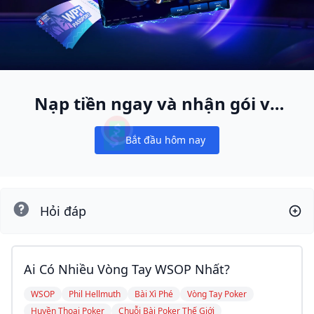
Nạp tiền ngay và nhận gói vé
WPT® Global của bạn
Bắt đầu hôm nay
Notifications
Hỏi đáp
Ai Có Nhiều Vòng Tay WSOP Nhất?
WSOP
Phil Hellmuth
Bài Xì Phé
Vòng Tay Poker
Huyền Thoại Poker
Chuỗi Bài Poker Thế Giới