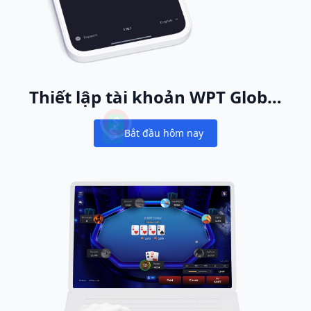
Thiết lập tài khoản WPT Global
của bạn
Bắt đầu hôm nay
Notifications