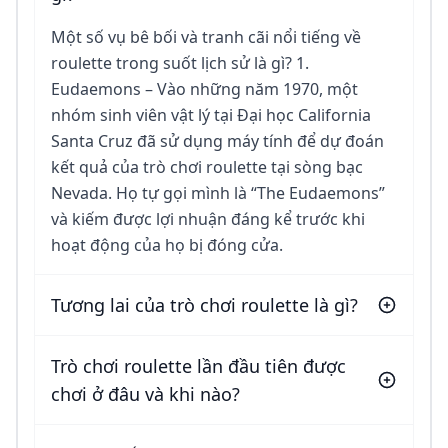
Một số vụ bê bối và tranh cãi nổi tiếng về
roulette trong suốt lịch sử là gì? 1.
Eudaemons – Vào những năm 1970, một
nhóm sinh viên vật lý tại Đại học California
Santa Cruz đã sử dụng máy tính để dự đoán
kết quả của trò chơi roulette tại sòng bạc
Nevada. Họ tự gọi mình là “The Eudaemons”
và kiếm được lợi nhuận đáng kể trước khi
hoạt động của họ bị đóng cửa.
Tương lai của trò chơi roulette là gì?
Trò chơi roulette lần đầu tiên được
chơi ở đâu và khi nào?