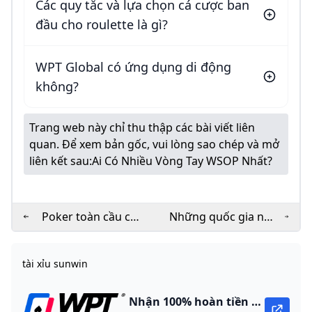
Các quy tắc và lựa chọn cá cược ban
đầu cho roulette là gì?
WPT Global có ứng dụng di động
không?
Trang web này chỉ thu thập các bài viết liên
quan. Để xem bản gốc, vui lòng sao chép và mở
liên kết sau:
Ai Có Nhiều Vòng Tay WSOP Nhất?
Poker toàn cầu có
Những quốc gia nào
phải là tiền thật
có thể chơi
không?
WPTGlobal vào năm
tài xỉu sunwin
2024?
Nhận 100% hoàn tiền khi nạp lần đầu