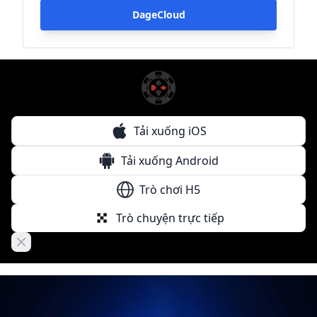
DageCloud
Tải xuống iOS
Tải xuống Android
Trò chơi H5
Trò chuyện trực tiếp
Close banner