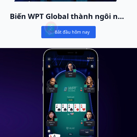
Biến WPT Global thành ngôi nhà
poker online mới của bạn
Bắt đầu hôm nay
Notifications