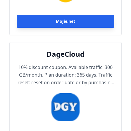
MoJie.net
DageCloud
10% discount coupon. Available traffic: 300
GB/month. Plan duration: 365 days. Traffic
reset: reset on order date or by purchasing
traffic package. Maximum achievable
bandwidth: 1000 Mbps. Node protocol:
Trojan.