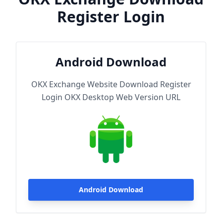
Register Login
Android Download
OKX Exchange Website Download Register
Login OKX Desktop Web Version URL
Android Download