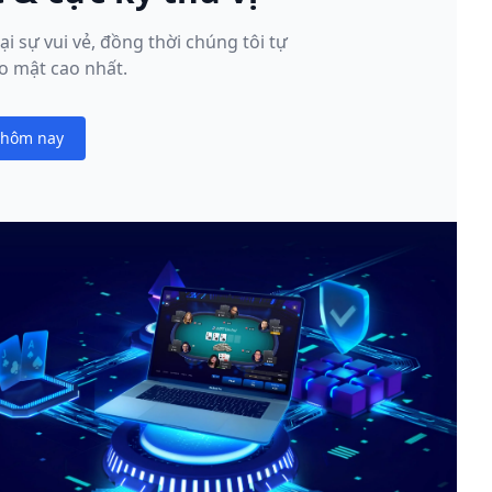
 sự vui vẻ, đồng thời chúng tôi tự
o mật cao nhất.
 hôm nay
s