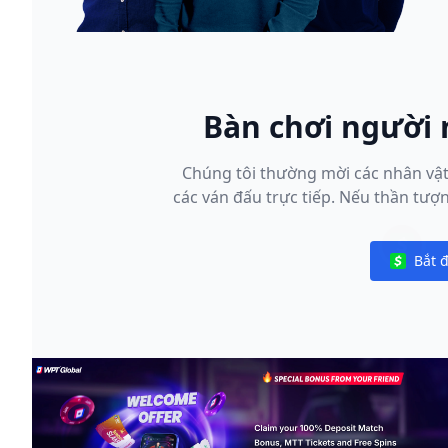
Bàn chơi người 
Chúng tôi thường mời các nhân vật
các ván đấu trực tiếp. Nếu thần tượ
thi đấu và g
Bắt 
Notificat