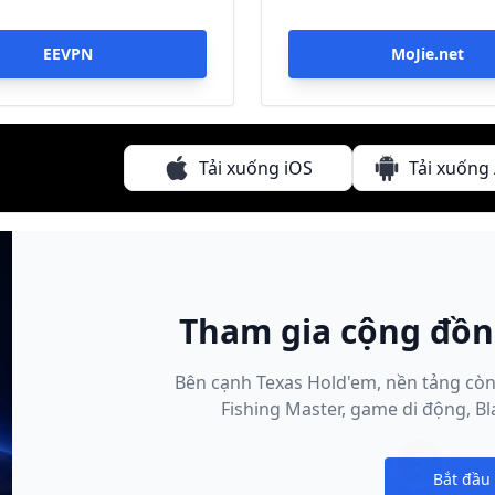
EEVPN
MoJie.net
Tải xuống iOS
Tải xuống
Tham gia cộng đồn
game lớn nh
Bên cạnh Texas Hold'em, nền tảng còn
Fishing Master, game di động, Bl
Bắt đầu
Notification