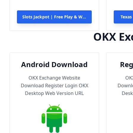
Slots Jackpot | Free Play & Win
Texas
Big
OKX Ex
Android Download
Reg
OKX Exchange Website
OK
Download Register Login OKX
Downlo
Desktop Web Version URL
Desk