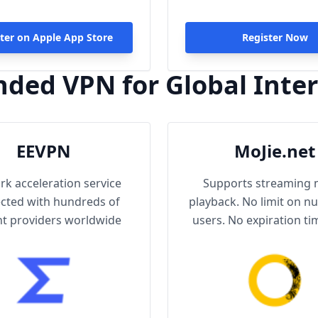
ter on Apple App Store
Register Now
ed VPN for Global Inter
EEVPN
MoJie.net
k acceleration service
Supports streaming 
cted with hundreds of
playback. No limit on n
t providers worldwide
users. No expiration tim
No network speed li