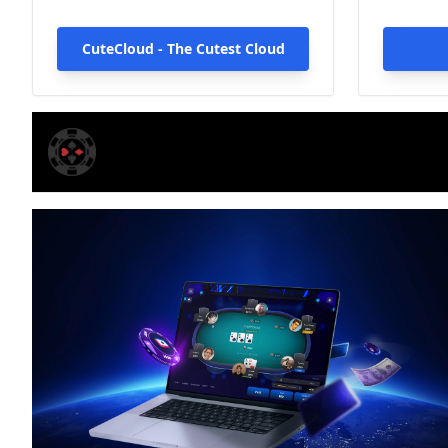
globally, enjoy fast and stable
connections anytime, anywhere.
CuteCloud - The Cutest Cloud