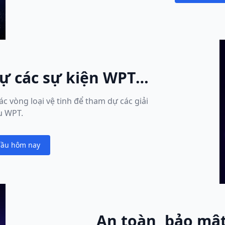
ự các sự kiện WPT
p toàn cầu
c vòng loại vệ tinh để tham dự các giải
u WPT.
đầu hôm nay
ions
An toàn, bảo mật