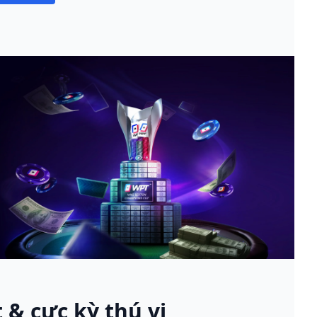
 & cực kỳ thú vị