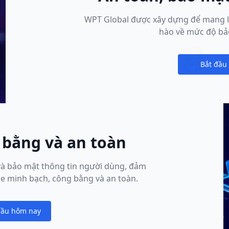
WPT Global được xây dựng để mang lại
hào về mức độ bả
Bắt đầu
Notification
 bằng và an toàn
à bảo mật thông tin người dùng, đảm
e minh bạch, công bằng và an toàn.
đầu hôm nay
ions