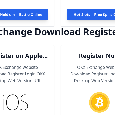
 Hold'em | Battle Online
Hot Slots | Free Spins 
change Download Registe
ister on Apple
Register N
App Store
X Exchange Website
OKX Exchange Webs
ad Register Login OKX
Download Register Lo
top Web Version URL
Desktop Web Versio