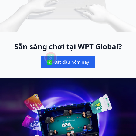
Sẵn sàng chơi tại WPT Global?
Bắt đầu hôm nay
Notifications