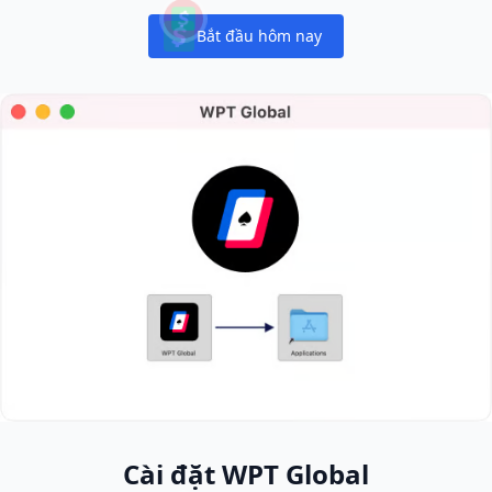
Bắt đầu hôm nay
Notifications
Cài đặt WPT Global