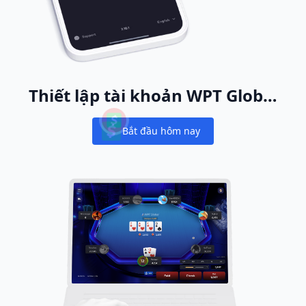
Thiết lập tài khoản WPT Global
của bạn
Bắt đầu hôm nay
Notifications