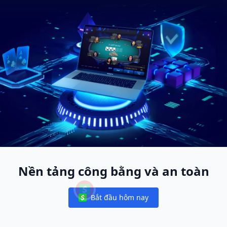
Nền tảng công bằng và an toàn
Bắt đầu hôm nay
Notifications