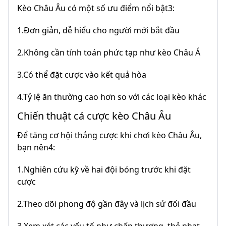
Kèo Châu Âu có một số ưu điểm nổi bật3:
1.Đơn giản, dễ hiểu cho người mới bắt đầu
2.Không cần tính toán phức tạp như kèo Châu Á
3.Có thể đặt cược vào kết quả hòa
4.Tỷ lệ ăn thường cao hơn so với các loại kèo khác
Chiến thuật cá cược kèo Châu Âu
Để tăng cơ hội thắng cược khi chơi kèo Châu Âu,
bạn nên4:
1.Nghiên cứu kỹ về hai đội bóng trước khi đặt
cược
2.Theo dõi phong độ gần đây và lịch sử đối đầu