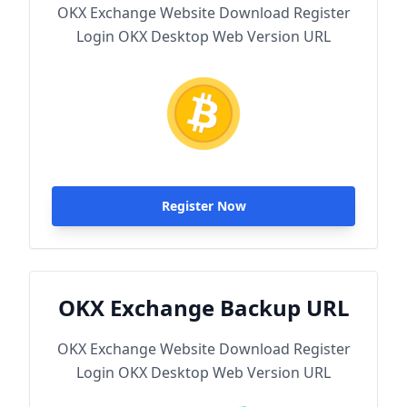
OKX Exchange Website Download Register
Login OKX Desktop Web Version URL
Register Now
OKX Exchange Backup URL
OKX Exchange Website Download Register
Login OKX Desktop Web Version URL