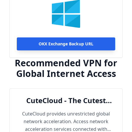
OKX Exchange Backup URL
Recommended VPN for
Global Internet Access
CuteCloud - The Cutest
Cloud
CuteCloud provides unrestricted global
network acceleration. Access network
acceleration services connected with