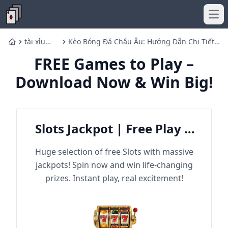
Ope
tài xỉu
Kèo Bóng Đá Châu Âu: Hướng Dẫn Chi Tiết
Home
sunwin
và Cách Đọc Kèo
FREE Games to Play –
Download Now & Win Big!
Slots Jackpot | Free Play &
Win Big
Huge selection of free Slots with massive
jackpots! Spin now and win life-changing
prizes. Instant play, real excitement!