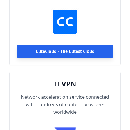
hundreds of content providers worldwide.
With up to 2000Mbps single-line access
capacity and 1000+ high-speed servers
globally, enjoy fast and stable connections
anytime, anywhere.
CuteCloud - The Cutest Cloud
EEVPN
Network acceleration service connected
with hundreds of content providers
worldwide