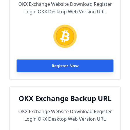
OKX Exchange Website Download Register
Login OKX Desktop Web Version URL
Register Now
OKX Exchange Backup URL
OKX Exchange Website Download Register
Login OKX Desktop Web Version URL