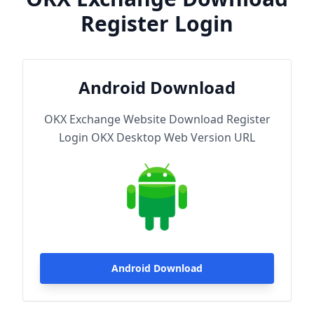
Register Login
Android Download
OKX Exchange Website Download Register
Login OKX Desktop Web Version URL
Android Download