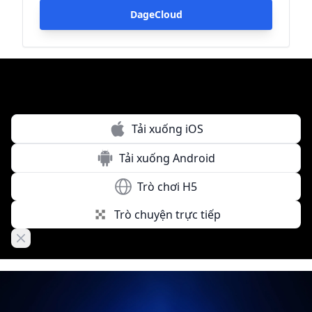
DageCloud
Tải xuống iOS
Tải xuống Android
Trò chơi H5
Trò chuyện trực tiếp
Close banner