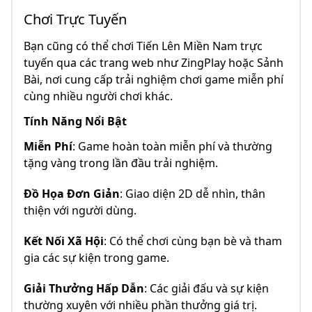
Chơi Trực Tuyến
Bạn cũng có thể chơi Tiến Lên Miền Nam trực
tuyến qua các trang web như ZingPlay hoặc Sảnh
Bài, nơi cung cấp trải nghiệm chơi game miễn phí
cùng nhiều người chơi khác.
Tính Năng Nổi Bật
Miễn Phí
: Game hoàn toàn miễn phí và thường
tặng vàng trong lần đầu trải nghiệm.
Đồ Họa Đơn Giản
: Giao diện 2D dễ nhìn, thân
thiện với người dùng.
Kết Nối Xã Hội
: Có thể chơi cùng bạn bè và tham
gia các sự kiện trong game.
Giải Thưởng Hấp Dẫn
: Các giải đấu và sự kiện
thường xuyên với nhiều phần thưởng giá trị.