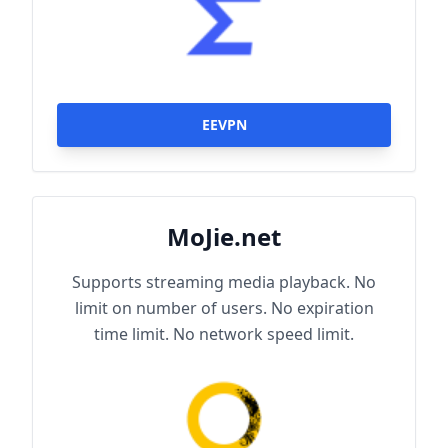
EEVPN
MoJie.net
Supports streaming media playback. No
limit on number of users. No expiration
time limit. No network speed limit.