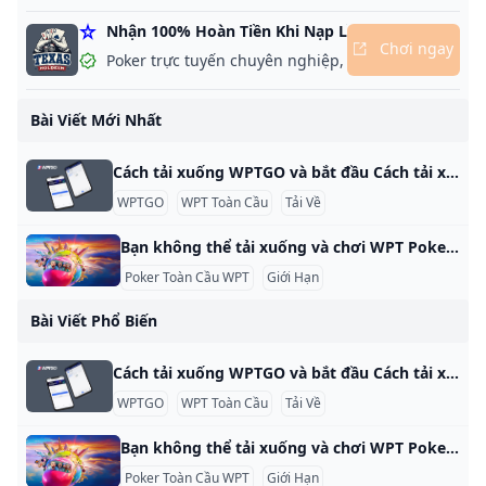
Nhận 100% Hoàn Tiền Khi Nạp Lần Đầu
Chơi ngay
Poker trực tuyến chuyên nghiệp, giành giải thưởng
Bài Viết Mới Nhất
Cách tải xuống WPTGO và bắt đầu Cách tải xuống WPTGO và bắt đầu với Poker trực tuyến Bắt đầu với WPTGO, nền tảng poker trực tuyến được liên kết với World Poker Tour, thật đơn giản và nhanh chóng. Hãy làm theo các bước đơn giản sau để tải xuống phần mềm và thiết lập tài khoản của bạn. Bước 1: Tải ứng dụng WPTGO Để bắt đầu, hãy nhấp vào nút Tải xuống ngay trên trang web WPTGO.
WPTGO
WPT Toàn Cầu
Tải Về
Bạn không thể tải xuống và chơi WPT Poker Global ở các quốc gia và khu vực bên dưới Người chơi ở hơn 100 quốc gia có thể truy cập WPT Global Poker, nhưng có những hạn chế cụ thể dựa trên quy định của địa phương. Tại sao bạn không thể tải xuống và chơi WPT Poker Global ở các quốc gia và khu vực bên dưới Các quốc gia có thể truy cập WPT Global Người chơi có thể đăng ký và tải xuống WPT Global từ các khu vực sau:
Poker Toàn Cầu WPT
Giới Hạn
Bài Viết Phổ Biến
Cách tải xuống WPTGO và bắt đầu Cách tải xuống WPTGO và bắt đầu với Poker trực tuyến Bắt đầu với WPTGO, nền tảng poker trực tuyến được liên kết với World Poker Tour, thật đơn giản và nhanh chóng. Hãy làm theo các bước đơn giản sau để tải xuống phần mềm và thiết lập tài khoản của bạn. Bước 1: Tải ứng dụng WPTGO Để bắt đầu, hãy nhấp vào nút Tải xuống ngay trên trang web WPTGO.
WPTGO
WPT Toàn Cầu
Tải Về
Bạn không thể tải xuống và chơi WPT Poker Global ở các quốc gia và khu vực bên dưới Người chơi ở hơn 100 quốc gia có thể truy cập WPT Global Poker, nhưng có những hạn chế cụ thể dựa trên quy định của địa phương. Tại sao bạn không thể tải xuống và chơi WPT Poker Global ở các quốc gia và khu vực bên dưới Các quốc gia có thể truy cập WPT Global Người chơi có thể đăng ký và tải xuống WPT Global từ các khu vực sau:
Poker Toàn Cầu WPT
Giới Hạn