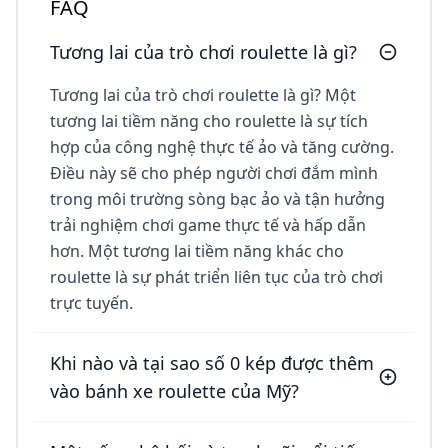
FAQ
Tương lai của trò chơi roulette là gì?
Tương lai của trò chơi roulette là gì? Một
tương lai tiềm năng cho roulette là sự tích
hợp của công nghệ thực tế ảo và tăng cường.
Điều này sẽ cho phép người chơi đắm mình
trong môi trường sòng bạc ảo và tận hưởng
trải nghiệm chơi game thực tế và hấp dẫn
hơn. Một tương lai tiềm năng khác cho
roulette là sự phát triển liên tục của trò chơi
trực tuyến.
Khi nào và tại sao số 0 kép được thêm
vào bánh xe roulette của Mỹ?