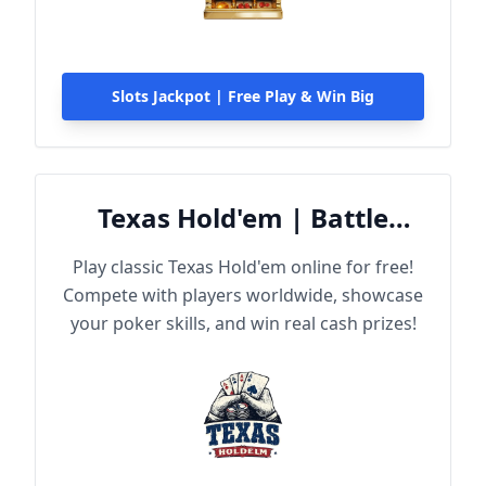
Slots Jackpot | Free Play & Win Big
Texas Hold'em | Battle
Online
Play classic Texas Hold'em online for free!
Compete with players worldwide, showcase
your poker skills, and win real cash prizes!