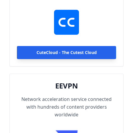
hundreds of content providers worldwide.
With up to 2000Mbps single-line access
capacity and 1000+ high-speed servers
globally, enjoy fast and stable connections
anytime, anywhere.
CuteCloud - The Cutest Cloud
EEVPN
Network acceleration service connected
with hundreds of content providers
worldwide