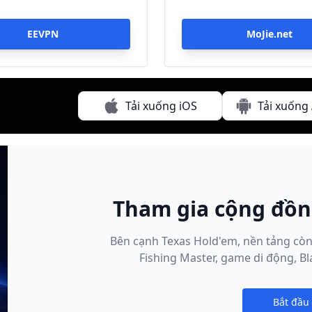
EEVPN
MoJie.net
Tải xuống iOS
Tải xuống
Tham gia cộng đồn
game lớn nh
Bên cạnh Texas Hold'em, nền tảng còn
Fishing Master, game di động, Bl
Bắt đầu
Notification