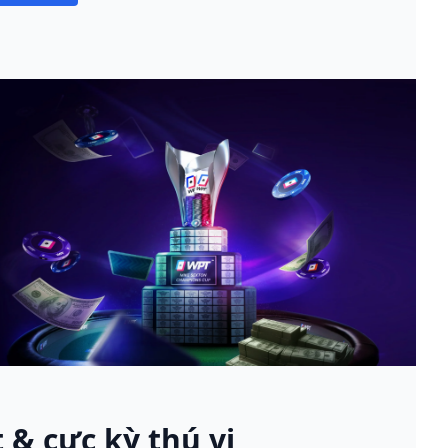
 & cực kỳ thú vị