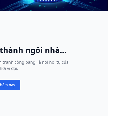
 thành ngôi nhà
 mới của bạn
h tranh công bằng, là nơi hội tụ của
ơi vĩ đại.
 hôm nay
s