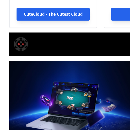
globally, enjoy fast and stable
connections anytime, anywhere.
CuteCloud - The Cutest Cloud