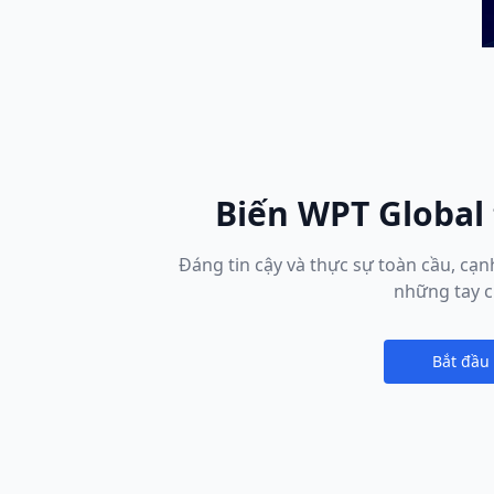
Biến WPT Global
poker online
Đáng tin cậy và thực sự toàn cầu, cạn
những tay ch
Bắt đầu
Notification