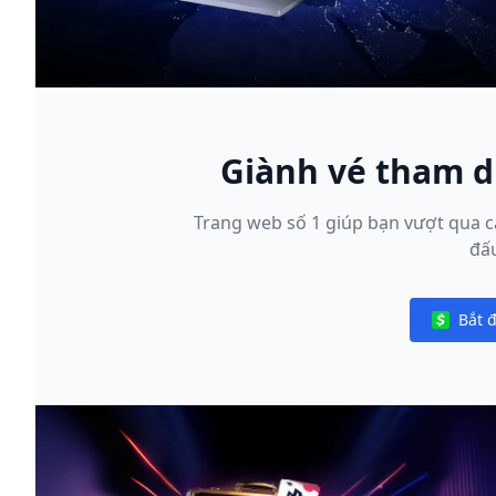
Giành vé tham d
trực tiế
Trang web số 1 giúp bạn vượt qua cá
đấ
Bắt 
Notificat