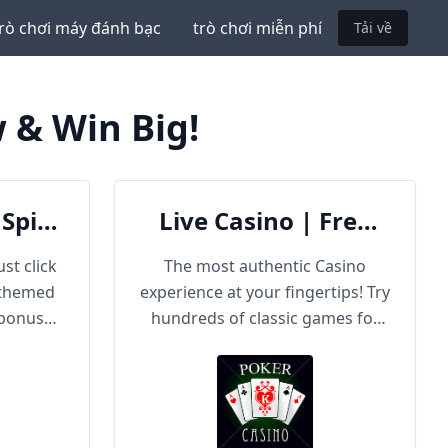
trò chơi máy đánh bạc
trò chơi miễn phí
Tải về
 & Win Big!
 Spins
Live Casino | Free
Trial Play
st click
The most authentic Casino
 themed
experience at your fingertips! Try
 bonus
hundreds of classic games for
 fun!
free, feel the thrill, win real
rewards!