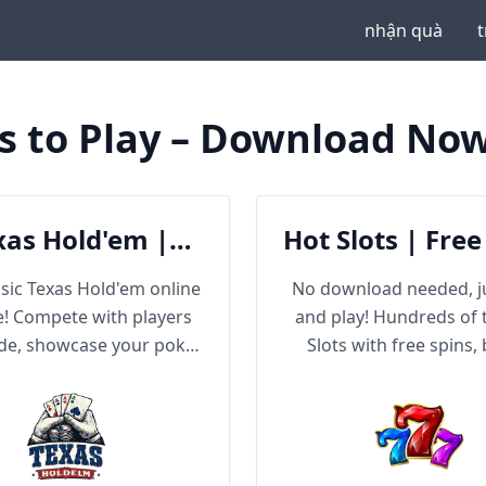
nhận quà
 to Play – Download Now
xas Hold'em |
Hot Slots | Free
attle Online
Online
ssic Texas Hold'em online
No download needed, ju
e! Compete with players
and play! Hundreds of
de, showcase your poker
Slots with free spins,
 and win real cash prizes!
rounds, and non-stop