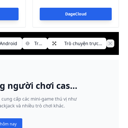
DageCloud
 Android
Trò
Trò chuyện trực
Close ba
chơi
tiếp
H5
g người chơi cash
ất thế giới
 cung cấp các mini-game thú vị như
ackjack và nhiều trò chơi khác.
 hôm nay
s