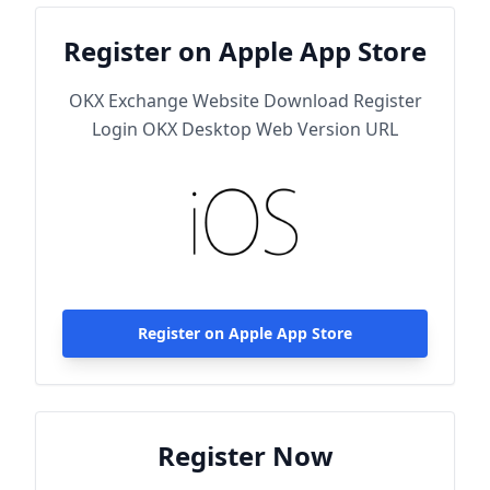
Register on Apple App Store
OKX Exchange Website Download Register
Login OKX Desktop Web Version URL
Register on Apple App Store
Register Now