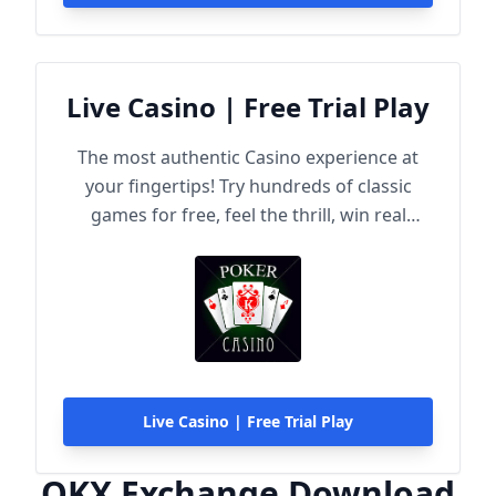
Live Casino | Free Trial Play
The most authentic Casino experience at
your fingertips! Try hundreds of classic
games for free, feel the thrill, win real
rewards!
Live Casino | Free Trial Play
OKX Exchange Download