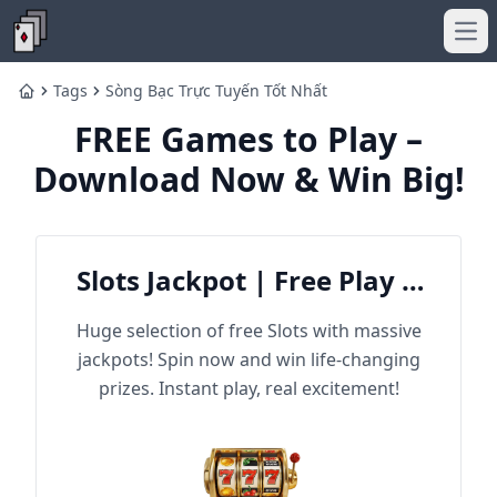
Ope
Tags
Sòng Bạc Trực Tuyến Tốt Nhất
Home
FREE Games to Play –
Download Now & Win Big!
Slots Jackpot | Free Play &
Win Big
Huge selection of free Slots with massive
jackpots! Spin now and win life-changing
prizes. Instant play, real excitement!