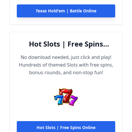
Texas Hold'em | Battle Online
Hot Slots | Free Spins
Online
No download needed, just click and play!
Hundreds of themed Slots with free spins,
bonus rounds, and non-stop fun!
Hot Slots | Free Spins Online