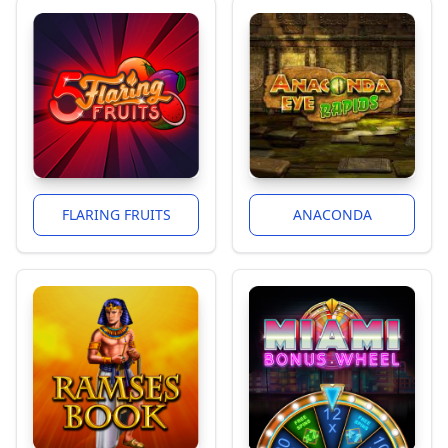
FLARING FRUITS
ANACONDA