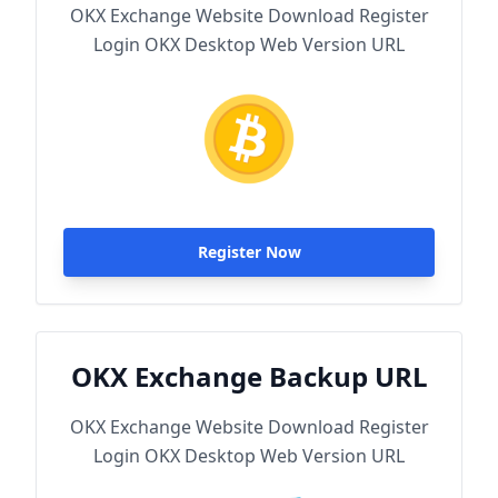
OKX Exchange Website Download Register
Login OKX Desktop Web Version URL
Register Now
OKX Exchange Backup URL
OKX Exchange Website Download Register
Login OKX Desktop Web Version URL