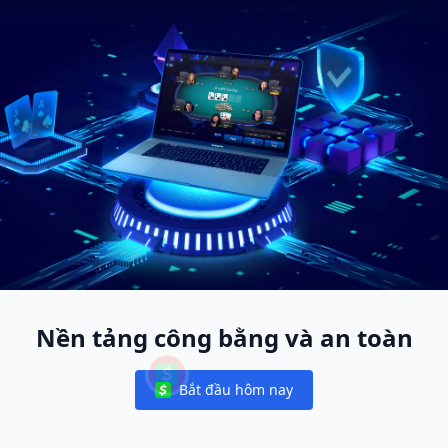
Nền tảng công bằng và an toàn
Bắt đầu hôm nay
Notifications