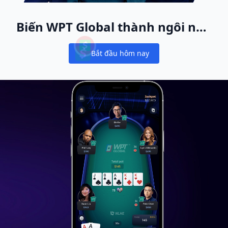
Biến WPT Global thành ngôi nhà
poker online mới của bạn
Bắt đầu hôm nay
Notifications